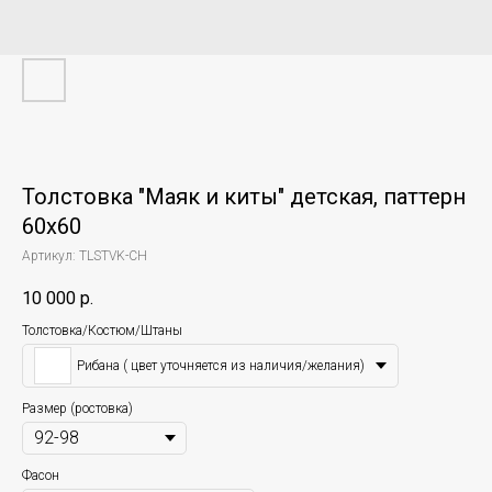
Толстовка "Маяк и киты" детская, паттерн
60х60
Артикул:
TLSTVK-CH
10 000
р.
Толстовка/Костюм/Штаны
Рибана ( цвет уточняется из наличия/желания)
Размер (ростовка)
Фасон