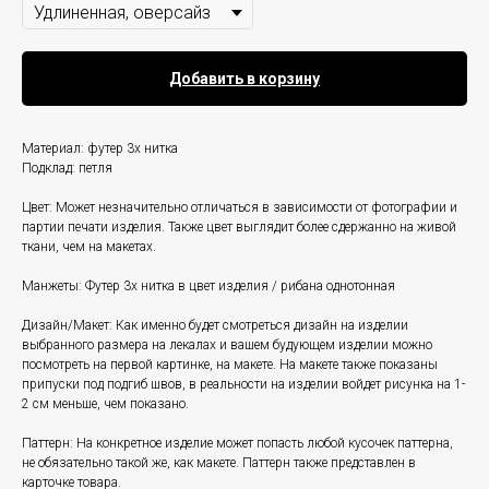
Добавить в корзину
Материал: футер 3х нитка
Подклад: петля
Цвет: Может незначительно отличаться в зависимости от фотографии и
партии печати изделия. Также цвет выглядит более сдержанно на живой
ткани, чем на макетах.
Манжеты: Футер 3х нитка в цвет изделия / рибана однотонная
Дизайн/Макет: Как именно будет смотреться дизайн на изделии
выбранного размера на лекалах и вашем будующем изделии можно
посмотреть на первой картинке, на макете. На макете также показаны
припуски под подгиб швов, в реальности на изделии войдет рисунка на 1-
2 см меньше, чем показано.
Паттерн: На конкретное изделие может попасть любой кусочек паттерна,
не обязательно такой же, как макете. Паттерн также представлен в
карточке товара.