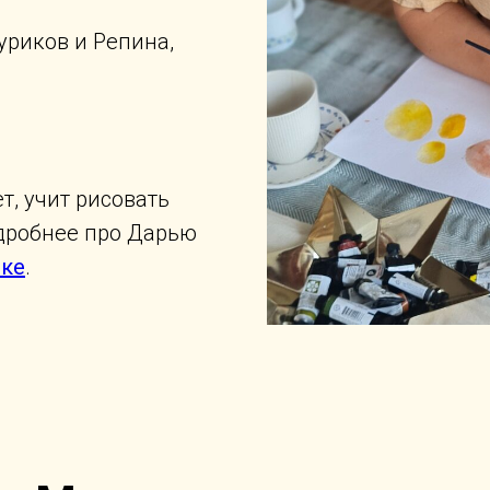
уриков и Репина,
т, учит рисовать
одробнее про Дарью
ке
.