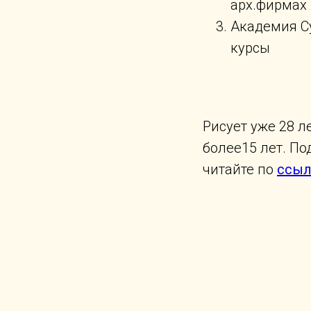
арх.фирмах
Академия С
курсы
Рисует уже 28 ле
более15 лет. П
читайте по
ссыл