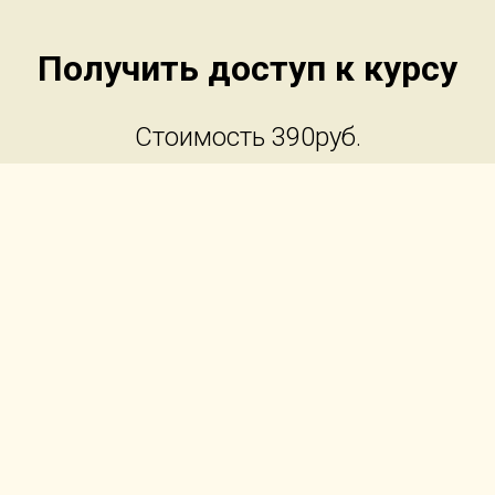
Получить доступ к курсу
Стоимость 390руб.
Старт с момента оплаты.
деоурокам выдается сразу после оплаты. Письмо с доступо
кабинета и чеком приходит на почту.
и у вас возникли любые проблемы свяжитесь с нами по тел
+79531791630 и мы вам поможем!